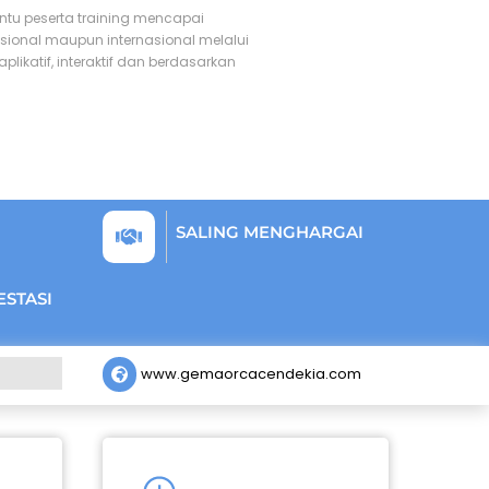
antu peserta training mencapai
ional maupun internasional melalui
likatif, interaktif dan berdasarkan
SALING MENGHARGAI
ESTASI
www.gemaorcacendekia.com