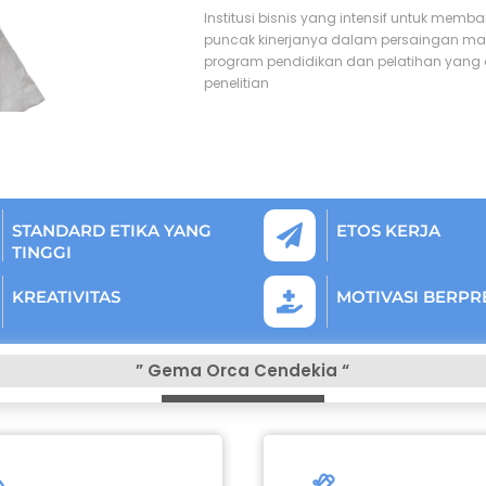
Institusi bisnis yang intensif untuk memb
puncak kinerjanya dalam persaingan mas
program pendidikan dan pelatihan yang ap
penelitian
STANDARD ETIKA YANG
ETOS KERJA
TINGGI
KREATIVITAS
MOTIVASI BERPR
” Gema Orca Cendekia “