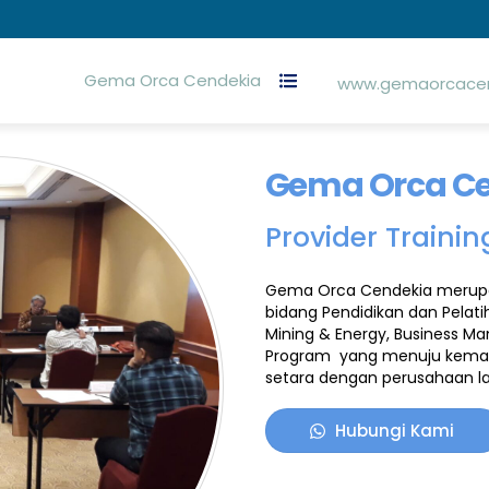
Gema Orca Cendekia
www.gemaorcacen
Gema Orca C
Provider Traini
Gema Orca Cendekia merupa
bidang Pendidikan dan Pelati
Mining & Energy, Business 
Program
yang menuju kemand
setara dengan perusahaan la
Hubungi Kami