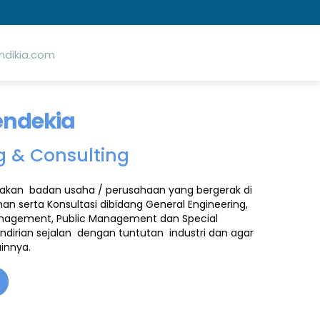
dikia.com
endekia
ng & Consulting
kan badan usaha / perusahaan yang bergerak di
han serta Konsultasi
dibidang General Engineering,
Management, Public Management dan Special
irian sejalan dengan tuntutan industri dan agar
innya.