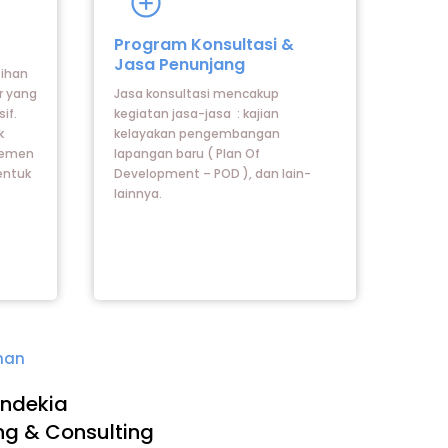
Icon
label
Program Konsultasi &
Jasa Penunjang
tihan
r yang
Jasa konsultasi mencakup
if.
kegiatan jasa-jasa : kajian
k
kelayakan pengembangan
jemen
lapangan baru ( Plan Of
entuk
Development – POD ), dan lain-
lainnya.
ihan
ndekia
ing & Consulting