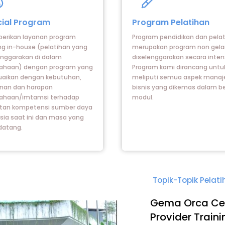
on
Icon
el
label
ial Program
Program Pelatihan
rikan layanan program
Program pendidikan dan pela
ing in-house (pelatihan yang
merupakan program non gela
enggarakan di dalam
diselenggarakan secara intens
ahaan) dengan program yang
Program kami dirancang untu
uaikan dengan kebutuhan,
meliputi semua aspek mana
inan dan harapan
bisnis yang dikemas dalam b
ahaan/imtamsi terhadap
modul.
tan kompetensi sumber daya
ia saat ini dan masa yang
datang.
Topik-Topik Pelat
Gema Orca Ce
Provider Train