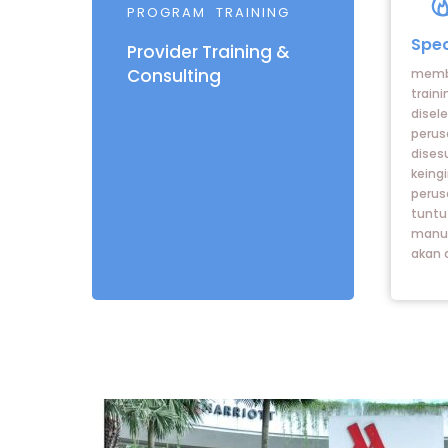
Ic
PROGRAM TRAINING
lab
Spec
Provider Training &
Consulting
membe
train
disel
perus
dises
keing
perus
tuntu
manus
akan 