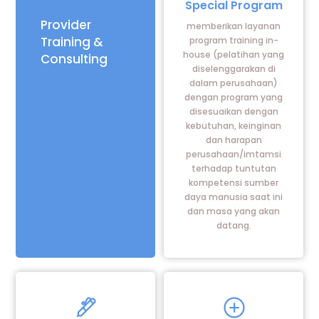
Special Program
Provider
memberikan layanan
Training &
program training in-
house (pelatihan yang
Consulting
diselenggarakan di
dalam perusahaan)
dengan program yang
disesuaikan dengan
kebutuhan, keinginan
dan harapan
perusahaan/imtamsi
terhadap tuntutan
kompetensi sumber
daya manusia saat ini
dan masa yang akan
datang.
Icon
Icon