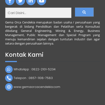
Österreich
K
Gema Orca Cendekia merupakan badan usaha / perusahaan yang
i
bergerak di bidang Pendidikan dan Pelatihan serta Konsultasi
n
dibidang General Engineering, Mining & Energy, Business
Management, Public Management dan Special Program yang
g
menuju kemandirian sejalan dengan tuntutan industri dan agar
m
setara dengan perusahaan lainnya.
a
k
Kontak Kami
e
r
C
a
WhatsApp : 0822-2101-5234
s
i
Telepon : 0857-1108-7583
n
www.gemaorcacendekia.com
o
b
i
e