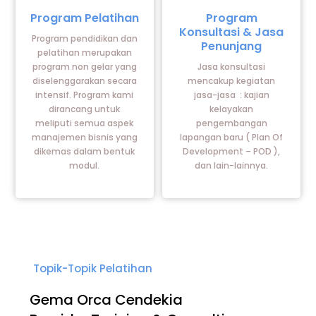
label
label
Program Pelatihan
Program
Konsultasi & Jasa
Program pendidikan dan
Penunjang
pelatihan merupakan
program non gelar yang
Jasa konsultasi
diselenggarakan secara
mencakup kegiatan
intensif. Program kami
jasa-jasa : kajian
dirancang untuk
kelayakan
meliputi semua aspek
pengembangan
manajemen bisnis yang
lapangan baru ( Plan Of
dikemas dalam bentuk
Development – POD ),
modul.
dan lain-lainnya.
Topik-Topik Pelatihan
Gema Orca Cendekia