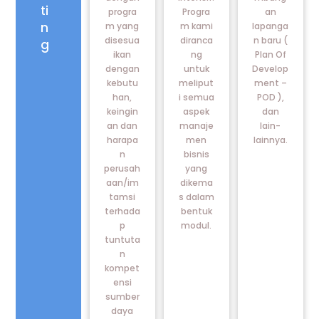
ti
progra
Progra
an
n
m yang
m kami
lapanga
disesua
diranca
n baru (
g
ikan
ng
Plan Of
dengan
untuk
Develop
kebutu
meliput
ment –
han,
i semua
POD ),
keingin
aspek
dan
an dan
manaje
lain-
harapa
men
lainnya.
n
bisnis
perusah
yang
aan/im
dikema
tamsi
s dalam
terhada
bentuk
p
modul.
tuntuta
n
kompet
ensi
sumber
daya