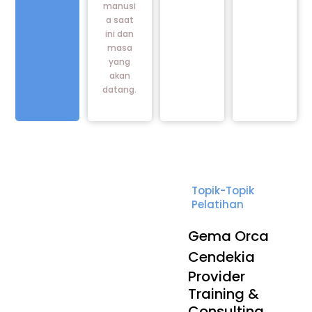
manusi
a saat
ini dan
masa
yang
akan
datang.
Topik-Topik
Pelatihan
Gema Orca
Cendekia
Provider
Training &
Consulting