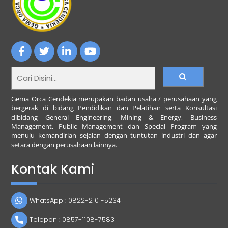
ein
König
in
Österreich
K
Gema Orca Cendekia merupakan badan usaha / perusahaan yang
i
bergerak di bidang Pendidikan dan Pelatihan serta Konsultasi
n
dibidang General Engineering, Mining & Energy, Business
Management, Public Management dan Special Program yang
g
menuju kemandirian sejalan dengan tuntutan industri dan agar
m
setara dengan perusahaan lainnya.
a
k
Kontak Kami
e
r
C
a
WhatsApp : 0822-2101-5234
s
i
Telepon : 0857-1108-7583