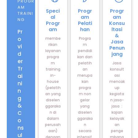
Icon
Icon
Icon
PROGR
label
label
label
AM
Speci
Progr
Progr
TRAINI
al
am
am
NG
Progr
Pelati
Konsu
am
han
ltasi
Pr
&
o
membe
Progra
Jasa
rikan
m
vi
Penun
layanan
pendidi
d
jang
progra
kan dan
er
m
pelatih
Jasa
Tr
training
an
konsult
ai
in-
merupa
asi
house
kan
mencak
ni
(pelatih
progra
up
n
an yang
m non
kegiata
g
diselen
gelar
n jasa-
&
ggaraka
yang
jasa :
C
n di
diselen
kajian
dalam
ggaraka
kelayak
o
perusah
n
an
ns
aan)
secara
penge
ul
dengan
intensif.
mbang