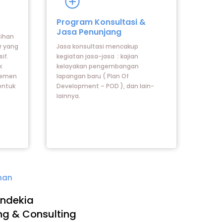
Icon
label
Program Konsultasi &
Jasa Penunjang
tihan
r yang
Jasa konsultasi mencakup
if.
kegiatan jasa-jasa : kajian
k
kelayakan pengembangan
jemen
lapangan baru ( Plan Of
entuk
Development – POD ), dan lain-
lainnya.
ihan
ndekia
ing & Consulting