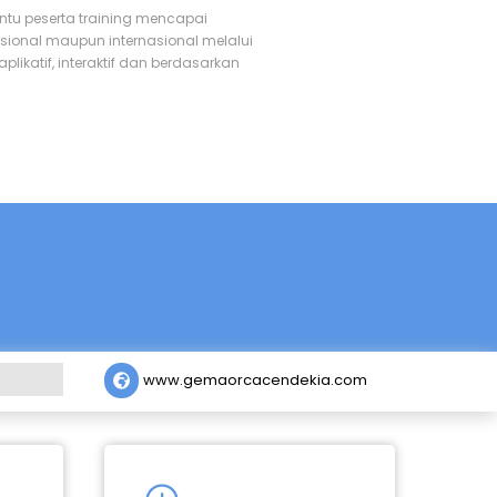
antu peserta training mencapai
ional maupun internasional melalui
likatif, interaktif dan berdasarkan
www.gemaorcacendekia.com