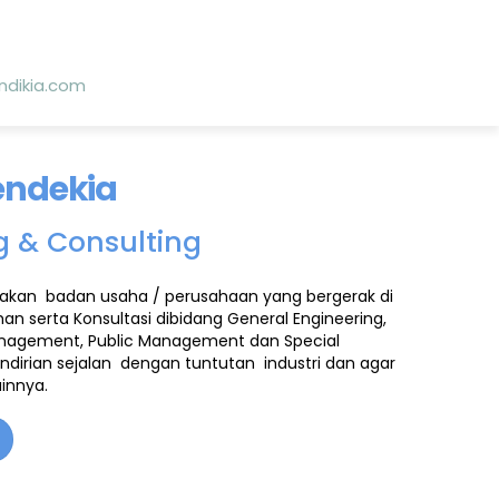
dikia.com
endekia
ng & Consulting
kan badan usaha / perusahaan yang bergerak di
han serta Konsultasi
dibidang General Engineering,
Management, Public Management dan Special
irian sejalan dengan tuntutan industri dan agar
innya.