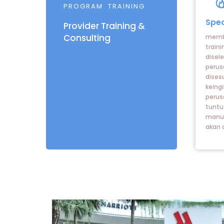
Ic
PROGRAM TRAINING
lab
Spec
Provider Training &
Consulting
membe
train
disel
perus
dises
keing
perus
tuntu
manus
akan 