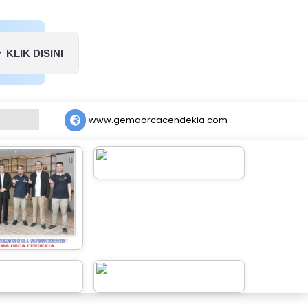
KLIK DISINI
www.gemaorcacendekia.com