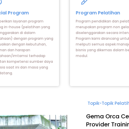
on
Icon
el
label
ial Program
Program Pelatihan
rikan layanan program
Program pendidikan dan pela
ing in-house (pelatihan yang
merupakan program non gela
enggarakan di dalam
diselenggarakan secara intens
ahaan) dengan program yang
Program kami dirancang untu
uaikan dengan kebutuhan,
meliputi semua aspek mana
inan dan harapan
bisnis yang dikemas dalam b
ahaan/imtamsi terhadap
modul.
tan kompetensi sumber daya
ia saat ini dan masa yang
datang.
Topik-Topik Pelat
Gema Orca Ce
Provider Train