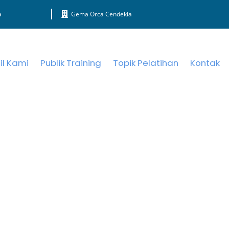
a
Gema Orca Cendekia
il Kami
Publik Training
Topik Pelatihan
Kontak