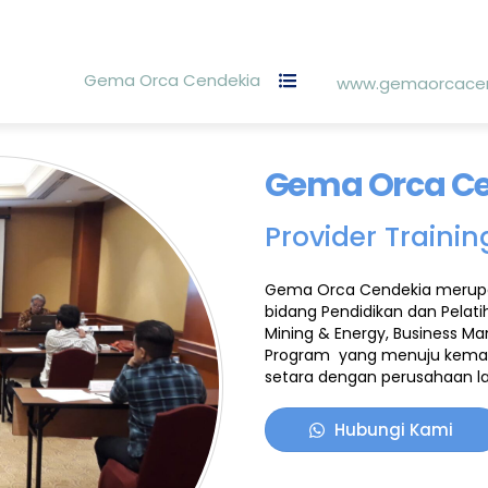
Gema Orca Cendekia
www.gemaorcacen
Gema Orca C
Provider Traini
Gema Orca Cendekia merupa
bidang Pendidikan dan Pelati
Mining & Energy, Business 
Program
yang menuju kemand
setara dengan perusahaan la
Hubungi Kami